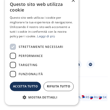
×
Questo sito web utilizza
cookie
Situazioni di vita
Ho un problema genetico
Questo sito web utilizza i cookie per
Sono in cura oncologica
migliorare la tua esperienza di navigazione.
Utilizzando il nostro sito web acconsenti a
tutti i cookie in conformità con la nostra
Clinica
policy per i cookie.
Leggi di più
Zona cliente
Glossario dei termini
STRETTAMENTE NECESSARI
Domande frequenti
Contatto
Listino prezzi
PERFORMANCE
Seguiteci
TARGETING
FUNZIONALITÀ
Copyright ©2026 Repromeda
ACCETTA TUTTO
RIFIUTA TUTTO
Accorde legale
Politica dei cookie
MOSTRA DETTAGLI
AT
CZ
DE
EN
FR
HR
HU
IT
PL
RS
RU
SK