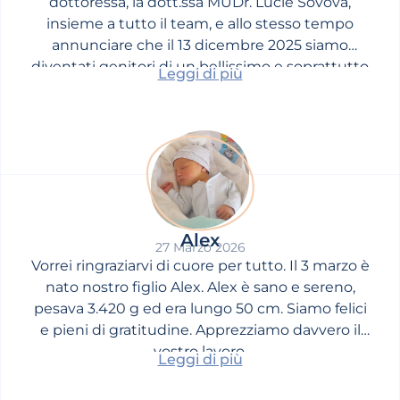
dottoressa, la dott.ssa MUDr. Lucie Sovová,
insieme a tutto il team, e allo stesso tempo
annunciare che il 13 dicembre 2025 siamo
diventati genitori di un bellissimo e soprattutto
Leggi di più
sano bambino, Lukas.
Alex
27 Marzo 2026
Vorrei ringraziarvi di cuore per tutto. Il 3 marzo è
nato nostro figlio Alex. Alex è sano e sereno,
pesava 3.420 g ed era lungo 50 cm. Siamo felici
e pieni di gratitudine. Apprezziamo davvero il
vostro lavoro.
Leggi di più