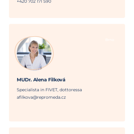
+420 702 171 590
Brno
MUDr. Alena Filková
Specialista in FIVET, dottoressa
afilkova@repromeda.cz