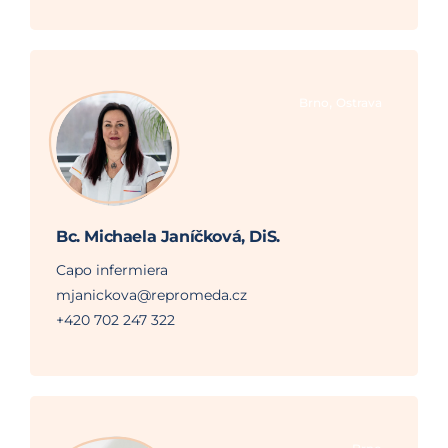
,
Brno
Ostrava
Bc. Michaela Janíčková, DiS.
Capo infermiera
mjanickova@repromeda.cz
+420 702 247 322