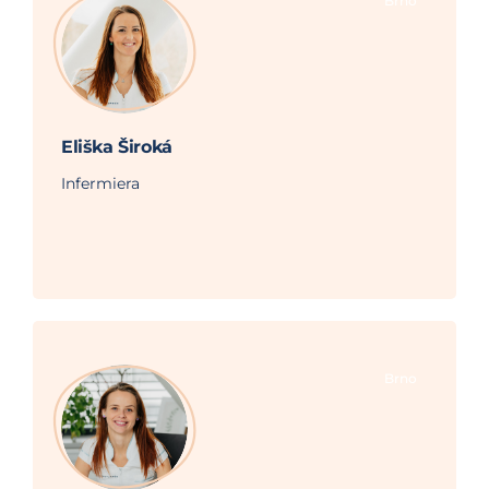
Brno
Eliška Široká
Infermiera
Brno