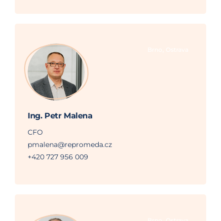
,
Brno
Ostrava
Ing. Petr Malena
CFO
pmalena@repromeda.cz
+420 727 956 009
,
Brno
Ostrava