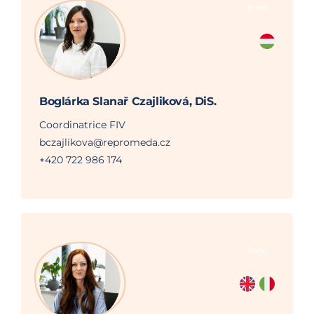
Brno
Boglárka Slanař Czajliková, DiS.
Coordinatrice FIV
bczajlikova@repromeda.cz
+420 722 986 174
Brno