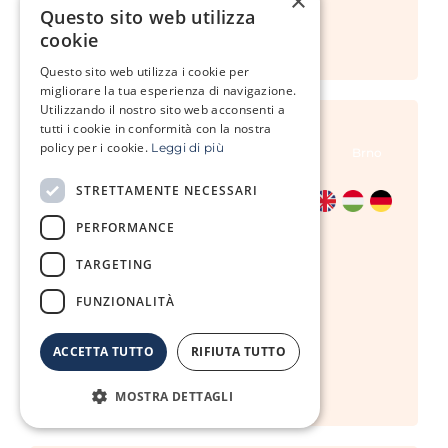
×
Questo sito web utilizza
psmidova@repromeda.cz
cookie
+420 725 927 512
Questo sito web utilizza i cookie per
migliorare la tua esperienza di navigazione.
Utilizzando il nostro sito web acconsenti a
tutti i cookie in conformità con la nostra
policy per i cookie.
Leggi di più
Brno
STRETTAMENTE NECESSARI
PERFORMANCE
TARGETING
Viktória Nagyová
FUNZIONALITÀ
Coordinatrice FIV
vnagyova@repromeda.cz
ACCETTA TUTTO
RIFIUTA TUTTO
+420 720 933 983
MOSTRA DETTAGLI