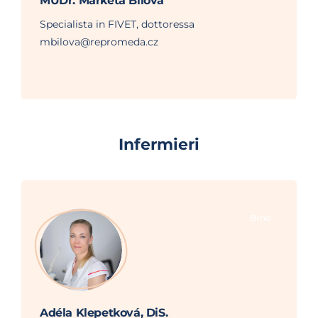
MUDr. Markéta Bílová
Specialista in FIVET, dottoressa
mbilova@repromeda.cz
Infermieri
Brno
Adéla Klepetková, DiS.