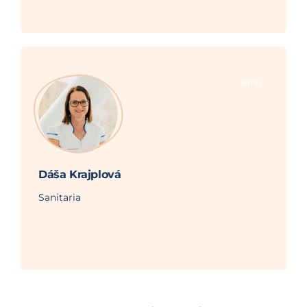
Brno
Dáša Krajplová
Sanitaria