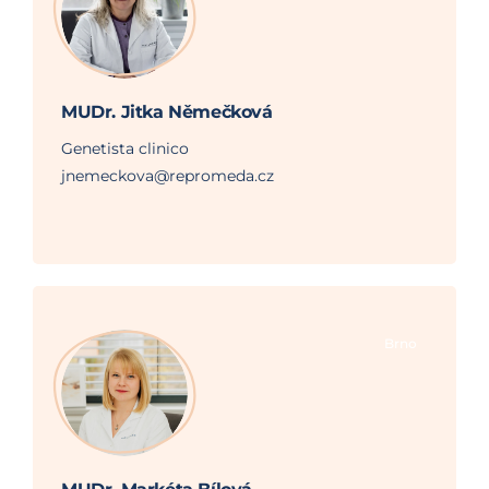
MUDr. Jitka Němečková
Genetista clinico
jnemeckova@repromeda.cz
Brno